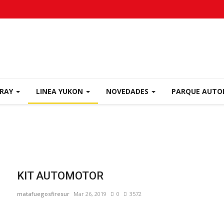
ORAY
LINEA YUKON
NOVEDADES
PARQUE AUT
KIT AUTOMOTOR
matafuegosfiresur
Mar 26, 2019
0
3572